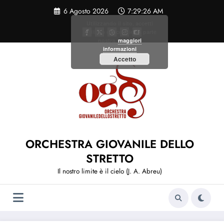
Vai
6 Agosto 2026
7:29:27 AM
al
contenuto
Utilizzando il sito, accetti
l'utilizzo dei cookie da parte
nostra.
maggiori
informazioni
Accetto
ORCHESTRA GIOVANILE DELLO
STRETTO
Il nostro limite è il cielo (J. A. Abreu)