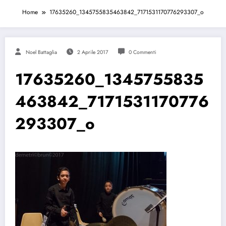
Home
17635260_1345755835463842_7171531170776293307_o
Noel Battaglia
2 Aprile 2017
0 Commenti
17635260_1345755835
463842_7171531170776
293307_o