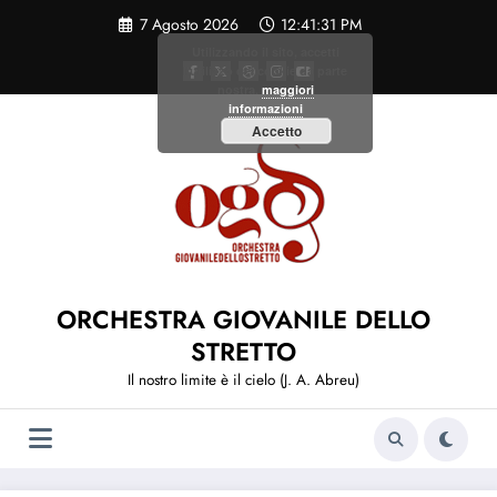
Vai
7 Agosto 2026
12:41:31 PM
al
contenuto
Utilizzando il sito, accetti
l'utilizzo dei cookie da parte
nostra.
maggiori
informazioni
Accetto
ORCHESTRA GIOVANILE DELLO
STRETTO
Il nostro limite è il cielo (J. A. Abreu)