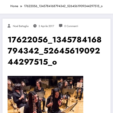
Home
17622056_1345784168794342_5264561909244297515_o
Noel Battaglia
2 Aprile 2017
0 Commenti
17622056_1345784168
794342_52645619092
44297515_o