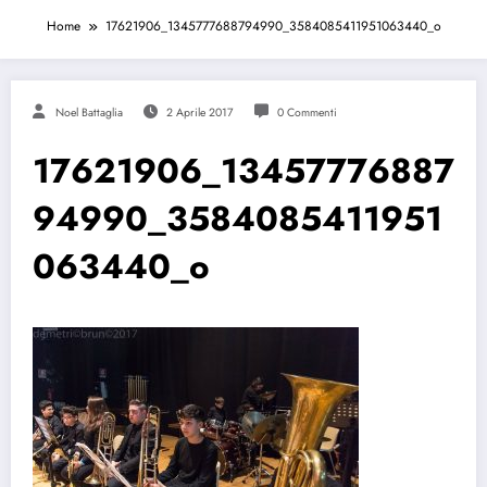
Home
17621906_1345777688794990_3584085411951063440_o
Noel Battaglia
2 Aprile 2017
0 Commenti
17621906_13457776887
94990_3584085411951
063440_o