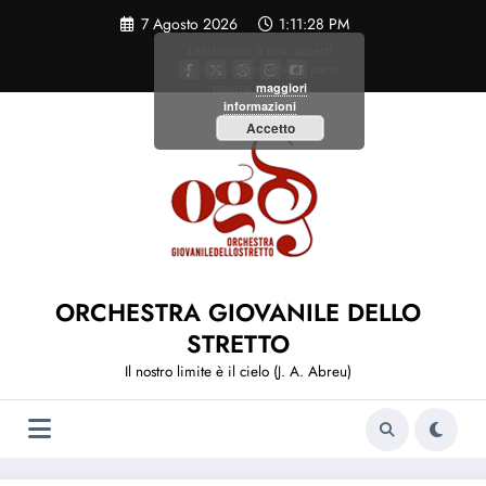
Vai
7 Agosto 2026
1:11:28 PM
al
contenuto
Utilizzando il sito, accetti
l'utilizzo dei cookie da parte
nostra.
maggiori
informazioni
Accetto
ORCHESTRA GIOVANILE DELLO
STRETTO
Il nostro limite è il cielo (J. A. Abreu)