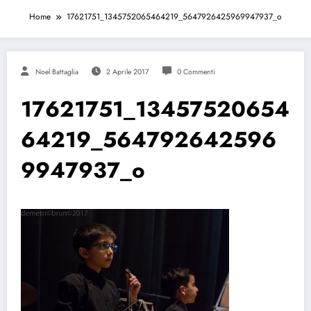
Home
17621751_1345752065464219_5647926425969947937_o
Noel Battaglia
2 Aprile 2017
0 Commenti
17621751_13457520654
64219_564792642596
9947937_o