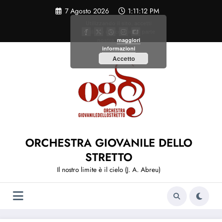
Vai
7 Agosto 2026
1:11:12 PM
al
contenuto
Utilizzando il sito, accetti
l'utilizzo dei cookie da parte
nostra.
maggiori
informazioni
Accetto
ORCHESTRA GIOVANILE DELLO
STRETTO
Il nostro limite è il cielo (J. A. Abreu)