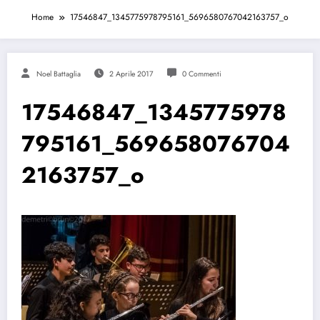
Home
17546847_1345775978795161_5696580767042163757_o
Noel Battaglia
2 Aprile 2017
0 Commenti
17546847_1345775978
795161_569658076704
2163757_o