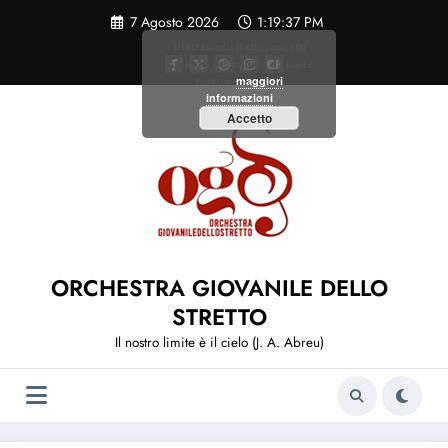
Vai
7 Agosto 2026
1:19:37 PM
al
contenuto
Utilizzando il sito, accetti
l'utilizzo dei cookie da parte
nostra.
maggiori
informazioni
Accetto
ORCHESTRA GIOVANILE DELLO
STRETTO
Il nostro limite è il cielo (J. A. Abreu)