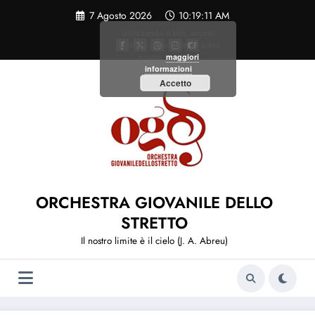
Vai
7 Agosto 2026
10:19:12 AM
al
contenuto
Utilizzando il sito, accetti
l'utilizzo dei cookie da parte
nostra.
maggiori
informazioni
Accetto
ORCHESTRA GIOVANILE DELLO
STRETTO
Il nostro limite è il cielo (J. A. Abreu)