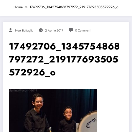
Home
17492706_1345754868797272_219177693505572926_o
Noel Battaglia
2 Aprile 2017
0 Commenti
17492706_1345754868
797272_219177693505
572926_o