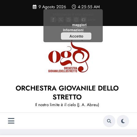
Vai
9 Agosto 2026
4:25:56 AM
al
contenuto
Utilizzando il sito, accetti
l'utilizzo dei cookie da parte
nostra.
maggiori
informazioni
Accetto
ORCHESTRA GIOVANILE DELLO
STRETTO
Il nostro limite è il cielo (J. A. Abreu)